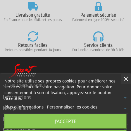
Livraison gratuite
Paiement sécurisé
En France pour les Skike et les packs
Paiement en ligne 100% sécurisé
Retours faciles
Service clients
Retours possibles pendant 14 jours
Du lundi au vendredi de 9h à 18h
Notre site utilise ses propres cookies pour améliorer nos
- LE PARTENAIRE DU SPORTIF -
services et faciliter votre navigation. Pour donner votre
consentement à son utilisation, appuyez sur le bouton
Informations
Accepter.
Plus d'informations
Personnaliser les cookies
Nos produits
Notre société
J'ACCEPTE
Contactez-nous