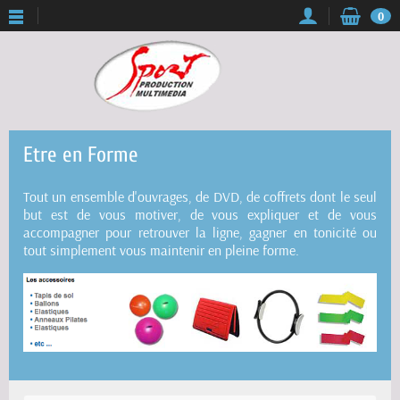
0
Etre en Forme
Tout un ensemble d'ouvrages, de DVD, de coffrets dont le seul
but est de vous motiver, de vous expliquer et de vous
accompagner pour retrouver la ligne, gagner en tonicité ou
tout simplement vous maintenir en pleine forme.