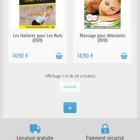
RÉAPPROVISIONNEMENT EN
EN STOCK
Les Haltères pour Les Nuls
Massage pour débutants
COURS
(DVD)
(DVD)
14,90 €
14,90 €
Affichage 1-12 de 20 article(s)
Suivant
Livraison gratuite
Paiement sécurisé