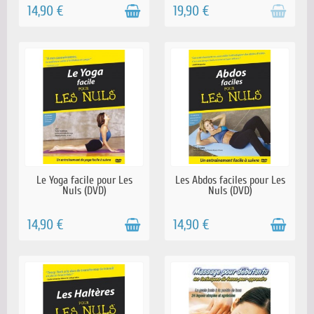
14,90 €
19,90 €
EN STOCK
RÉAPPROVISIONNEMENT EN
Le Yoga facile pour Les
Les Abdos faciles pour Les
COURS
Nuls (DVD)
Nuls (DVD)
14,90 €
14,90 €