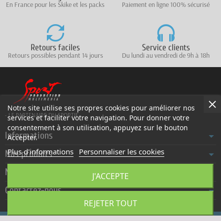
En France pour les Skike et les packs
Paiement en ligne 100% sécurisé
Retours faciles
Service clients
Retours possibles pendant 14 jours
Du lundi au vendredi de 9h à 18h
Notre site utilise ses propres cookies pour améliorer nos
- LE PARTENAIRE DU SPORTIF -
services et faciliter votre navigation. Pour donner votre
consentement à son utilisation, appuyez sur le bouton
Informations
Accepter.
Plus d'informations
Personnaliser les cookies
Nos produits
Notre société
J'ACCEPTE
Contactez-nous
REJETER TOUT