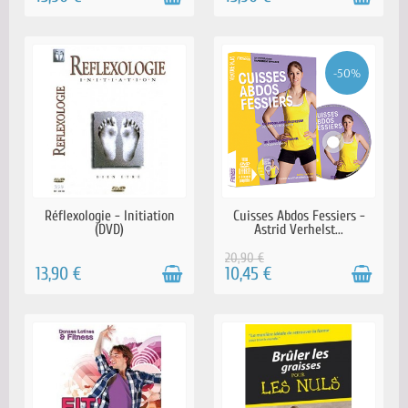
-50%
EN STOCK
EN STOCK
Réflexologie - Initiation
Cuisses Abdos Fessiers -
(DVD)
Astrid Verhelst...
20,90 €
13,90 €
10,45 €