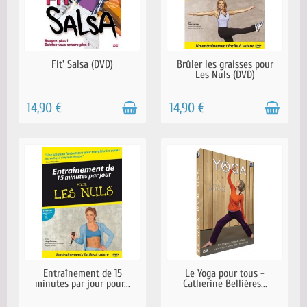
RÉAPPROVISIONNEMENT EN
RÉAPPROVISIONNEMENT EN
Fit' Salsa (DVD)
Brûler les graisses pour
COURS
COURS
Les Nuls (DVD)
14,90 €
14,90 €
EN STOCK
RÉAPPROVISIONNEMENT EN
Entraînement de 15
Le Yoga pour tous -
COURS
minutes par jour pour...
Catherine Bellières...