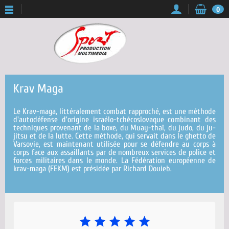
0
Krav Maga
Le Krav-maga, littéralement combat rapproché, est une méthode
d'autodéfense d'origine israélo-tchécoslovaque combinant des
techniques provenant de la boxe, du Muay-thaï, du judo, du ju-
jitsu et de la lutte. Cette méthode, qui servait dans le ghetto de
Varsovie, est maintenant utilisée pour se défendre au corps à
corps face aux assaillants par de nombreux services de police et
forces militaires dans le monde. La Fédération européenne de
krav-maga (FEKM) est présidée par Richard Douieb.