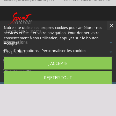
Retours possibles pendant 14 jours
Du lundi au vendredi de 9h à 18h
Notre site utilise ses propres cookies pour améliorer nos
- LE PARTENAIRE DU SPORTIF -
services et faciliter votre navigation. Pour donner votre
consentement à son utilisation, appuyez sur le bouton
Informations
Accepter.
Plus d'informations
Personnaliser les cookies
Nos produits
Notre société
J'ACCEPTE
Contactez-nous
REJETER TOUT