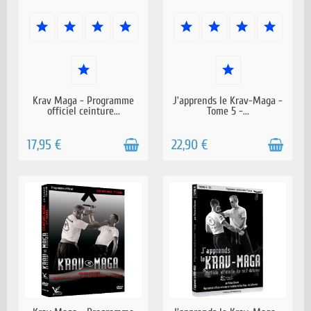
EN STOCK
EN STOCK
Krav Maga - Programme
J’apprends le Krav-Maga -
officiel ceinture...
Tome 5 -...
17,95 €
22,90 €
EN STOCK
RÉAPPROVISIONNEMENT EN