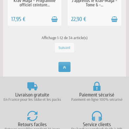
Krav Maga - Programme
J’apprends le Krav-Maga -
COURS
officiel ceinture...
Tome 6 -...
17,95 €
22,90 €
Affichage 1-12 de 34 article(s)
Suivant
Livraison gratuite
Paiement sécurisé
En France pour les Skike et les packs
Paiement en ligne 100% sécurisé
Retours faciles
Service clients