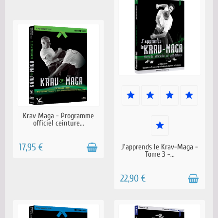
EN STOCK
RÉAPPROVISIONNEMENT EN
Krav Maga - Programme
COURS
officiel ceinture...
17,95 €
J’apprends le Krav-Maga -
Tome 3 -...
22,90 €