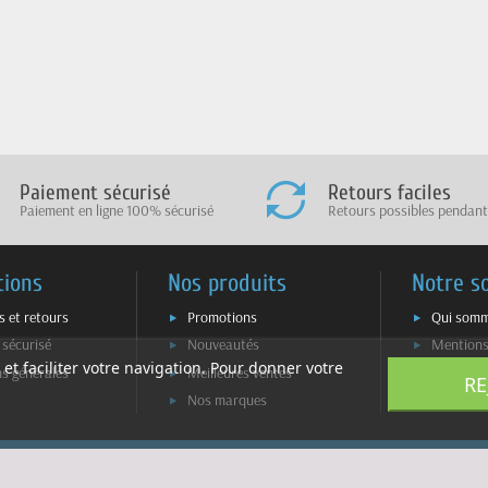
Paiement sécurisé
Retours faciles
Paiement en ligne 100% sécurisé
Retours possibles pendant
tions
Nos produits
Notre s
s et retours
Promotions
Qui somm
 sécurisé
Nouveautés
Mentions
 et faciliter votre navigation. Pour donner votre
ns générales
Meilleures ventes
Plan du s
RE
Nos marques
Contacte