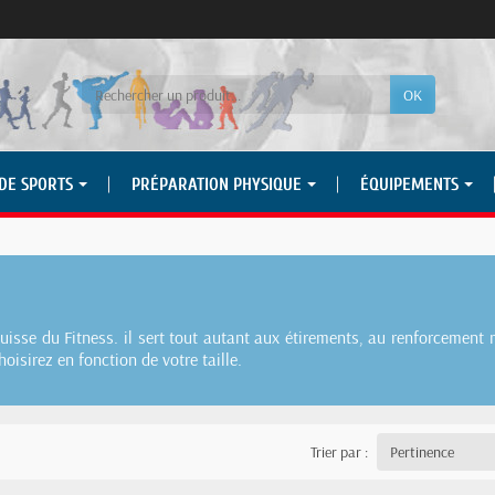
OK
 DE SPORTS
PRÉPARATION PHYSIQUE
ÉQUIPEMENTS
Suisse du Fitness. il sert tout autant aux étirements, au renforcement
oisirez en fonction de votre taille.
Trier par :
Pertinence