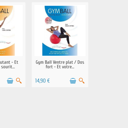
NNEMENT EN
EN STOCK
utant - Et
Gym Ball Ventre plat / Dos
RS
sourit...
fort - Et votre...
14,90 €