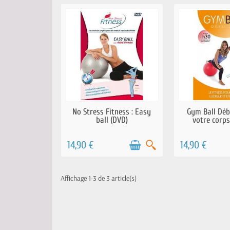
EN STOCK
RÉAPPROVISIO
No Stress Fitness : Easy
Gym Ball Déb
COU
ball (DVD)
votre corps 
14,90 €
14,90 €
Affichage 1-3 de 3 article(s)