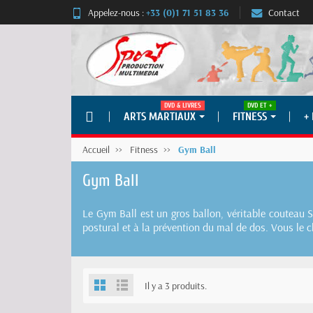
Appelez-nous :
+33 (0)1 71 51 83 36
Contact
DVD & LIVRES
DVD ET +
ARTS MARTIAUX
FITNESS
+
Accueil
Fitness
Gym Ball
Gym Ball
Le Gym Ball est un gros ballon, véritable couteau 
postural et à la prévention du mal de dos. Vous le ch
Il y a 3 produits.