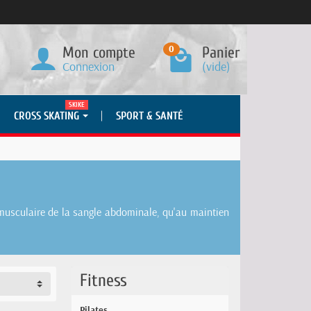
0
Mon compte
Panier
Connexion
(vide)
SKIKE
CROSS SKATING
SPORT & SANTÉ
 musculaire de la sangle abdominale, qu'au maintien
Fitness
Pilates