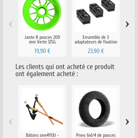
‹
›
Jante 8 pouces 200
Ensemble de 3
Ro
mm Verte 12SG
adaptateurs de fixation
ora
pour...
19,90 €
23,90 €
Les clients qui ont acheté ce produit
ont également acheté :
‹
›
Bâtons one4YOU -
Pneu 6x1/4 de pouces
Clip