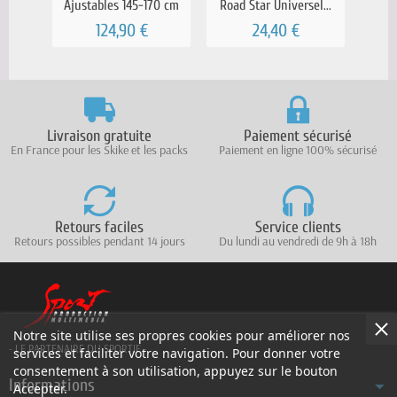
Ajustables 145-170 cm
Road Star Universel...
124,90 €
24,40 €
Livraison gratuite
Paiement sécurisé
En France pour les Skike et les packs
Paiement en ligne 100% sécurisé
Retours faciles
Service clients
Retours possibles pendant 14 jours
Du lundi au vendredi de 9h à 18h
Notre site utilise ses propres cookies pour améliorer nos
- LE PARTENAIRE DU SPORTIF -
services et faciliter votre navigation. Pour donner votre
consentement à son utilisation, appuyez sur le bouton
Informations
Accepter.