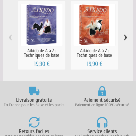
‹
›
Aikido de A à Z :
Aikido de A à Z :
Techniques de base
Techniques de base
Nak
Vol....
Vol....
19,90 €
19,90 €
4
Livraison gratuite
Paiement sécurisé
En France pour les Skike et les packs
Paiement en ligne 100% sécurisé
Retours faciles
Service clients