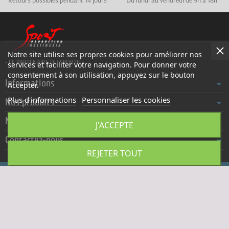
Retours possibles pendant 14 jours
Du lundi au vendredi de 9h à 18h
Notre site utilise ses propres cookies pour améliorer nos
- LE PARTENAIRE DU SPORTIF -
services et faciliter votre navigation. Pour donner votre
consentement à son utilisation, appuyez sur le bouton
Informations
Accepter.
Plus d'informations
Personnaliser les cookies
Nos produits
Notre société
J'ACCEPTE
Contactez-nous
REJETER TOUT