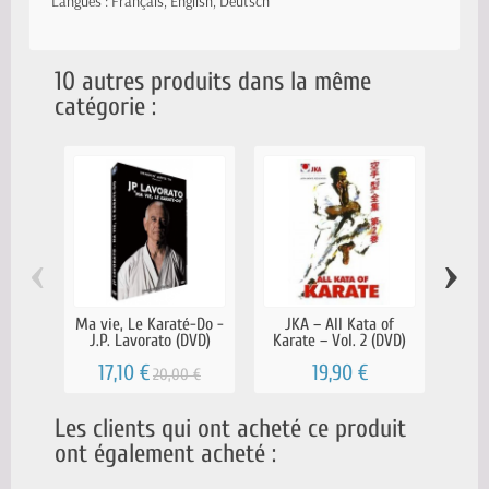
Langues : Français, English, Deutsch
10 autres produits dans la même
catégorie :
‹
›
Ma vie, Le Karaté-Do -
JKA – All Kata of
Ka
J.P. Lavorato (DVD)
Karate – Vol. 2 (DVD)
Kata
17,10 €
19,90 €
20,00 €
Les clients qui ont acheté ce produit
ont également acheté :