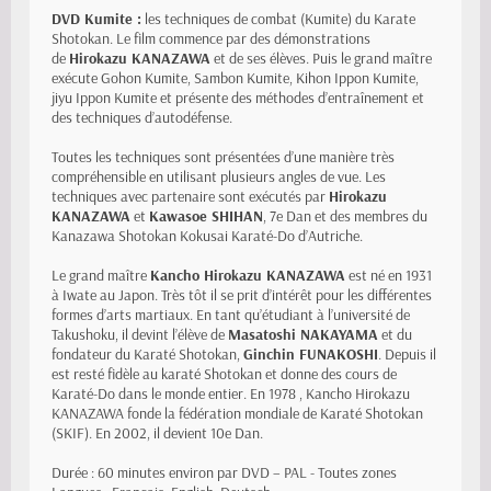
DVD Kumite :
les techniques de combat (Kumite) du Karate
Shotokan. Le film commence par des démonstrations
de
Hirokazu KANAZAWA
et de ses élèves. Puis le grand maître
exécute Gohon Kumite, Sambon Kumite, Kihon Ippon Kumite,
jiyu Ippon Kumite et présente des méthodes d’entraînement et
des techniques d’autodéfense.
Toutes les techniques sont présentées d’une manière très
compréhensible en utilisant plusieurs angles de vue. Les
techniques avec partenaire sont exécutés par
Hirokazu
KANAZAWA
et
Kawasoe SHIHAN
, 7e Dan et des membres du
Kanazawa Shotokan Kokusai Karaté-Do d’Autriche.
Le grand maître
Kancho Hirokazu KANAZAWA
est né en 1931
à Iwate au Japon. Très tôt il se prit d’intérêt pour les différentes
formes d’arts martiaux. En tant qu’étudiant à l’université de
Takushoku, il devint l’élève de
Masatoshi NAKAYAMA
et du
fondateur du Karaté Shotokan,
Ginchin FUNAKOSHI
. Depuis il
est resté fidèle au karaté Shotokan et donne des cours de
Karaté-Do dans le monde entier. En 1978 , Kancho Hirokazu
KANAZAWA fonde la fédération mondiale de Karaté Shotokan
(SKIF). En 2002, il devient 10e Dan.
Durée : 60 minutes environ par DVD – PAL - Toutes zones