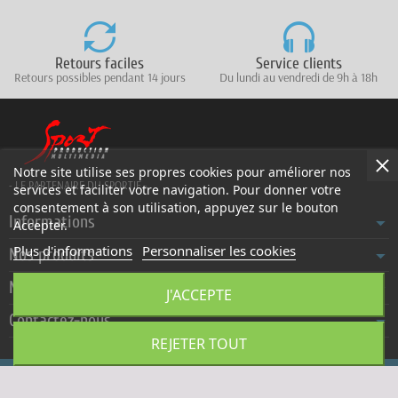
Retours faciles
Service clients
Retours possibles pendant 14 jours
Du lundi au vendredi de 9h à 18h
Notre site utilise ses propres cookies pour améliorer nos
- LE PARTENAIRE DU SPORTIF -
services et faciliter votre navigation. Pour donner votre
consentement à son utilisation, appuyez sur le bouton
Informations
Accepter.
Plus d'informations
Personnaliser les cookies
Nos produits
Notre société
J'ACCEPTE
Contactez-nous
REJETER TOUT