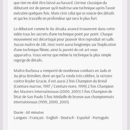
que rien ne doit être laissé au hasard. L'erreur classique du
débutant est de penser qu'il maîtrise une technique après l'avoir
exécutée quelques fois. Mais c'est celui qui se soucie des détails
et qui les travaille en profondeur qui sera le plus fort.
Le débutant comme le Jiu-Jitsuka avancé trouveront dans cette
vidéo tous les secrets d'une technique point par point. Chaque
mouvement est décortiqué pour pouvoir être reproduit en salle.
Aucun maître de JJB, n'est resté aussi longtemps sur l'explication
d'une technique filmée, ainsi la pureté de cet art vous
apparaitra. Vous verrez que même la technique la plus simple
regorge de détails.
Maître Barbosa a remporté de nombreux combats en Judo et
Jiu-jitsu Brésilien, dont un qui l'a rendu très célèbre, la victoire
contre Royler Gracie. Il est aussi 2 fois Champion du Brésil
(Ceinture marron, 1997 / Ceinture noire, 1999) 2 fois Champion
des Masters Internationaux (2000, 2001) 5 fois Champion de
l'état de Sao Paulo 3 fois Médaille de bronze aux championnats
internationaux (1999, 2000, 2001).
Durée : 60 minutes
Langues : Français - English - Deutsch - Español - Português