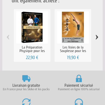
ont également acheté :
‹
›
La Préparation
Les Voies de la
Sush
Physique pour les
Souplesse pour les
arts...
arts...
22,90 €
19,90 €
Livraison gratuite
Paiement sécurisé
En France pour les Skike et les packs
Paiement en ligne 100% sécurisé