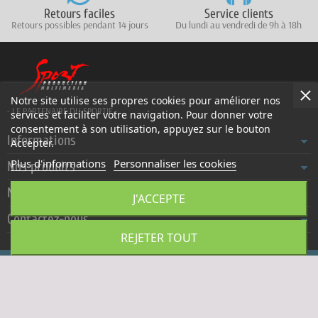
Retours faciles
Service clients
Retours possibles pendant 14 jours
Du lundi au vendredi de 9h à 18h
Notre site utilise ses propres cookies pour améliorer nos
- LE PARTENAIRE DU SPORTIF -
services et faciliter votre navigation. Pour donner votre
consentement à son utilisation, appuyez sur le bouton
Informations
Accepter.
Plus d'informations
Personnaliser les cookies
Nos produits
Notre société
J'ACCEPTE
Contactez-nous
REJETER TOUT