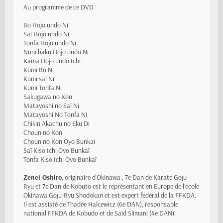
Au programme de ce DVD :
Bo Hojo undo Ni
Saï Hojo undo Ni
Tonfa Hojo undo Ni
Nunchaku Hojo undo Ni
Kama Hojo undo Ichi
Kumi Bo Ni
Kumi saï Ni
Kumi Tonfa Ni
Sakugawa no Kon
Matayoshi no Saï Ni
Matayoshi No Tonfa Ni
Chikin Akachu no Eku Di
Choun no Kon
Choun no Kon Oyo Bunkaï
Saï Kiso Ichi Oyo Bunkaï
Tonfa Kiso Ichi Oyo Bunkaï
Zenei Oshiro
, originaire d'Okinawa , 7e Dan de Karaté Goju-
Ryu et 7e Dan de Kobuto est le représentant en Europe de l’école
Okinawa Goju-Ryu Shodokan et est expert fédéral de la FFKDA.
Il est assisté de Thadée Halcewicz (6e DAN), responsable
national FFKDA de Kobudo et de Saïd Slimani (4e DAN).