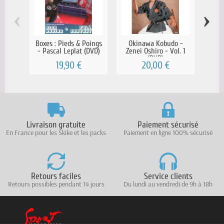
‹
›
Boxes : Pieds & Poings
Okinawa Kobudo -
- Pascal Leplat (DVD)
Zenei Oshiro - Vol. 1
(DVD)
c
19,90 €
20,00 €
Livraison gratuite
Paiement sécurisé
En France pour les Skike et les packs
Paiement en ligne 100% sécurisé
Retours faciles
Service clients
Retours possibles pendant 14 jours
Du lundi au vendredi de 9h à 18h