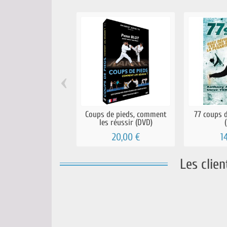
‹
Coups de pieds, comment
77 coups d
les réussir (DVD)
20,00 €
1
Les clie