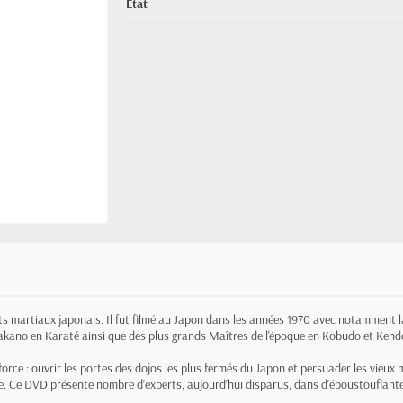
État
s martiaux japonais. Il fut filmé au Japon dans les années 1970 avec notamment 
kano en Karaté ainsi que des plus grands Maîtres de l'époque en Kobudo et Kend
 force : ouvrir les portes des dojos les plus fermés du Japon et persuader les vieux
ue. Ce DVD présente nombre d’experts, aujourd’hui disparus, dans d’époustouflante