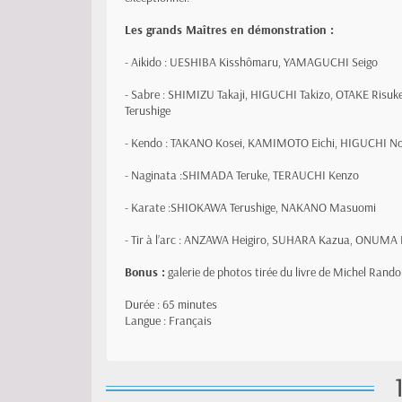
Les grands Maîtres en démonstration :
- Aikido : UESHIBA Kisshômaru, YAMAGUCHI Seigo
- Sabre : SHIMIZU Takaji, HIGUCHI Takizo, OTAKE R
Terushige
- Kendo : TAKANO Kosei, KAMIMOTO Eichi, HIGUCHI N
- Naginata :SHIMADA Teruke, TERAUCHI Kenzo
- Karate :SHIOKAWA Terushige, NAKANO Masuomi
- Tir à l’arc : ANZAWA Heigiro, SUHARA Kazua, ONUMA
Bonus :
galerie de photos tirée du livre de Michel Rando
Durée : 65 minutes
Langue : Français