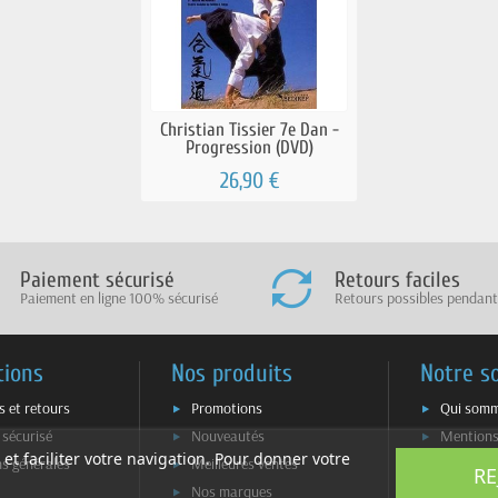
Christian Tissier 7e Dan -
Progression (DVD)
26,90 €
Paiement sécurisé
Retours faciles
Paiement en ligne 100% sécurisé
Retours possibles pendant
tions
Nos produits
Notre s
s et retours
Promotions
Qui somm
 sécurisé
Nouveautés
Mentions
 et faciliter votre navigation. Pour donner votre
ns générales
Meilleures ventes
Plan du s
RE
Nos marques
Contacte