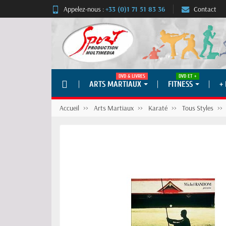
Appelez-nous :
+33 (0)1 71 51 83 36
Contact
DVD & LIVRES
DVD ET +
ARTS MARTIAUX
FITNESS
+
Accueil
Arts Martiaux
Karaté
Tous Styles