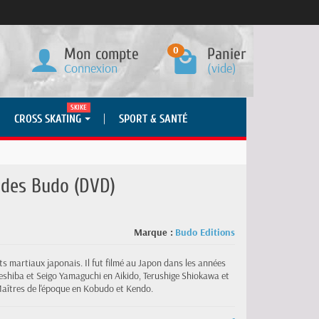
0
Mon compte
Panier
Connexion
(vide)
SKIKE
CROSS SKATING
SPORT & SANTÉ
t des Budo (DVD)
Marque :
Budo Editions
s martiaux japonais. Il fut filmé au Japon dans les années
shiba et Seigo Yamaguchi en Aikido, Terushige Shiokawa et
îtres de l'époque en Kobudo et Kendo.