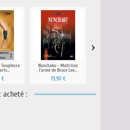
›
a Souplesse
Nunchaku - Maîtrisez
Karate-Do L'encyc
rts...
l'arme de Bruce Lee...
interactive (CD
 €
19,90 €
18,90 €
 acheté :