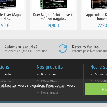
 le Krav-Maga -
Krav Maga - Ceinture verte
J’apprends le 
e 4 -...
- A. Formaggio...
Tome 5 
2,90 €
19,90 €
22,90
Paiement sécurisé
Retours faciles
Paiement en ligne 100% sécurisé
Retours possibles pendant
tions
Nos produits
Notre s
s et retours
Promotions
Qui somm
 sécurisé
Nouveautés
Mentions
 et faciliter votre navigation. Pour donner votre
ns générales
Meilleures ventes
Plan du s
RE
Nos marques
Contacte