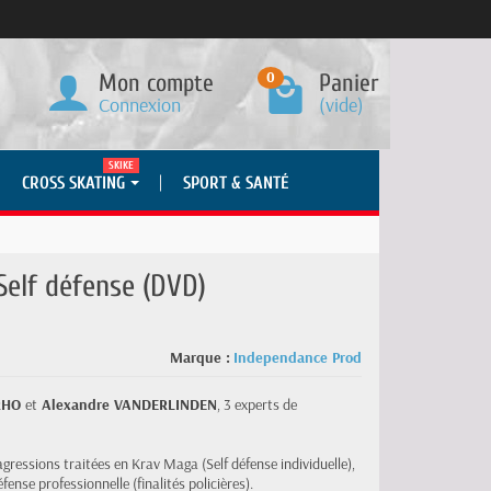
0
Mon compte
Panier
Connexion
(vide)
SKIKE
CROSS SKATING
SPORT & SANTÉ
Self défense (DVD)
Marque :
Independance Prod
ERHO
et
Alexandre VANDERLINDEN
, 3 experts de
ressions traitées en Krav Maga (Self défense individuelle),
fense professionnelle (finalités policières).