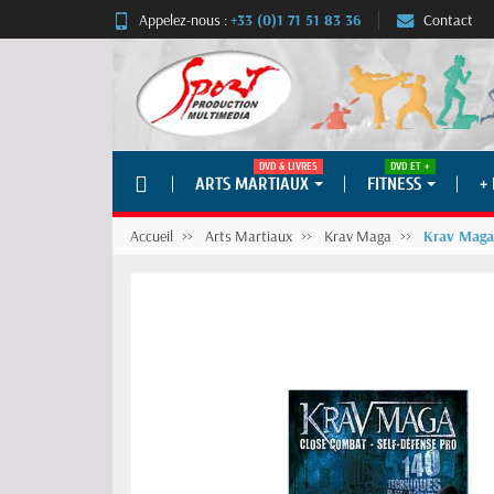
Appelez-nous :
+33 (0)1 71 51 83 36
Contact
DVD & LIVRES
DVD ET +
ARTS MARTIAUX
FITNESS
+
Accueil
Arts Martiaux
Krav Maga
Krav Maga 