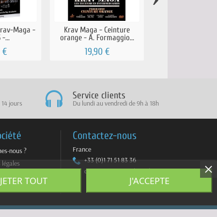
Krav-Maga -
Krav Maga - Ceinture
J’apprends le Kra
-...
orange - A. Formaggio...
Tome 6 -...
 €
19,90 €
22,90 €
Service clients
 14 jours
Du lundi au vendredi de 9h à 18h
ociété
Contactez-nous
France
es-nous ?
+33 (0)1 71 51 83 36
 légales
contact@sportmultimedia.com
ite
JETER TOUT
J'ACCEPTE
z-nous