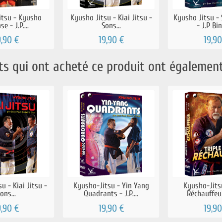
itsu - Kyusho
Kyusho Jitsu - Kiai Jitsu -
Kyusho Jitsu - 
e - J.P....
Sons...
- J.P Bin
9,90 €
19,90 €
19,90
nts qui ont acheté ce produit ont également
u - Kiai Jitsu -
Kyusho-Jitsu - Yin Yang
Kyusho-Jitsu
ons...
Quadrants - J.P....
Réchauffeur 
9,90 €
19,90 €
19,90