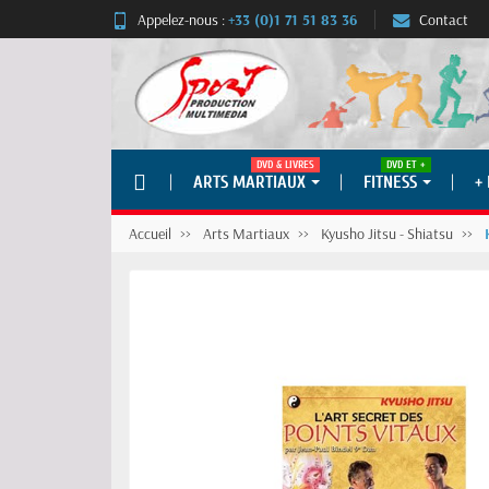
Appelez-nous :
+33 (0)1 71 51 83 36
Contact
DVD & LIVRES
DVD ET +
ARTS MARTIAUX
FITNESS
+
Accueil
Arts Martiaux
Kyusho Jitsu - Shiatsu