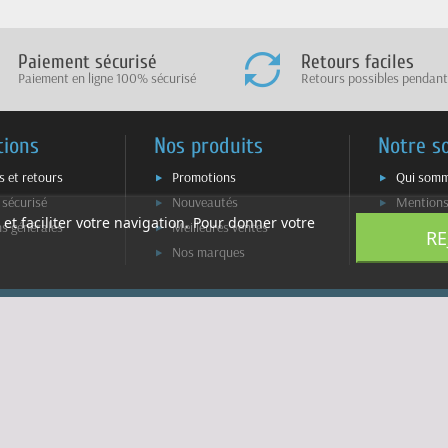
Paiement sécurisé
Retours faciles
Paiement en ligne 100% sécurisé
Retours possibles pendant
tions
Nos produits
Notre s
s et retours
Promotions
Qui somm
 sécurisé
Nouveautés
Mentions
 et faciliter votre navigation. Pour donner votre
ns générales
Meilleures ventes
Plan du s
RE
Nos marques
Contacte