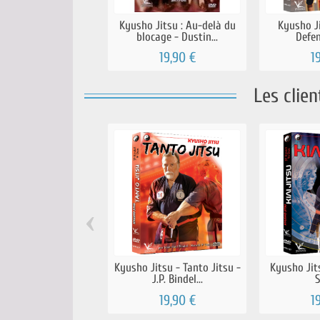
Kyusho Jitsu : Au-delà du
Kyusho J
blocage - Dustin...
Defens
19,90 €
1
Les clie
‹
Kyusho Jitsu - Tanto Jitsu -
Kyusho Jits
J.P. Bindel...
S
19,90 €
1