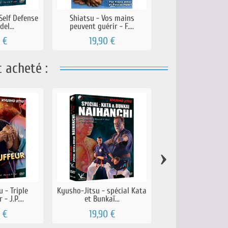
Self Defense
Shiatsu - Vos mains
Kyusho-Jitsu - T
del...
peuvent guérir - F....
Réchauffeur - J.
 €
19,90 €
19,90 €
 acheté :
›
 - Triple
Kyusho-Jitsu - spécial Kata
Kyusho-Jitsu - Le 
- J.P....
et Bunkaï...
Destruction -.
 €
19,90 €
19,90 €