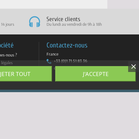
Service clients
 14 jours
Du lundi au vendredi de 9h à 18h
ociété
Contactez-nous
France
es-nous ?
+33 (0)1 71 51 83 36
 légales
contact@sportmultimedia.com
ite
JETER TOUT
J'ACCEPTE
z-nous