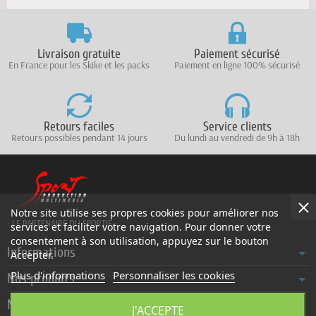
Livraison gratuite
Paiement sécurisé
En France pour les Skike et les packs
Paiement en ligne 100% sécurisé
Retours faciles
Service clients
Retours possibles pendant 14 jours
Du lundi au vendredi de 9h à 18h
Notre site utilise ses propres cookies pour améliorer nos
- LE PARTENAIRE DU SPORTIF -
services et faciliter votre navigation. Pour donner votre
consentement à son utilisation, appuyez sur le bouton
Informations
Accepter.
Plus d'informations
Personnaliser les cookies
Nos produits
Notre société
J'ACCEPTE