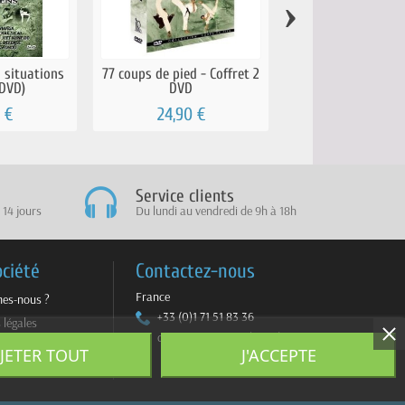
›
n situations
77 coups de pied - Coffret 2
Self Défense - C
(DVD)
DVD
attaques de face,
 €
24,90 €
19,90 €
Service clients
 14 jours
Du lundi au vendredi de 9h à 18h
ociété
Contactez-nous
France
es-nous ?
+33 (0)1 71 51 83 36
 légales
contact@sportmultimedia.com
ite
JETER TOUT
J'ACCEPTE
z-nous