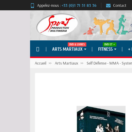
Appelez-nous :
+33 (0)1 71 51 83 36
Contact
DVD & LIVRES
DVD ET +
ARTS MARTIAUX
FITNESS
+
Accueil
Arts Martiaux
Self Défense - MMA - Syst