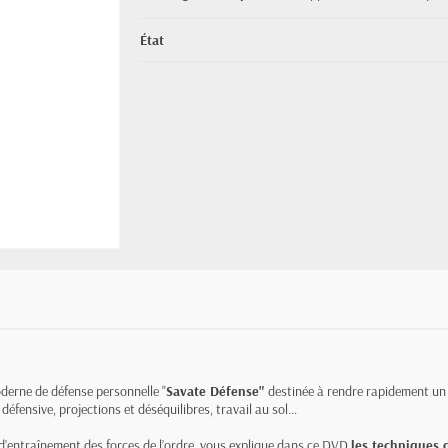
État
erne de défense personnelle "
Savate Défense"
destinée à rendre rapidement un
défensive, projections et déséquilibres, travail au sol...
 d’entraînement des forces de l’ordre, vous explique dans ce DVD
les techniques 