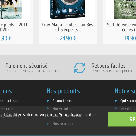
e pieds - VOl.1
Krav Maga - Collection Best
Self Défense e
(DVD)
of 5 experts...
réelles 
4,90 €
24,90 €
19,90
Paiement sécurisé
Retours faciles
Paiement en ligne 100% sécurisé
Retours possibles pendant
tions
Nos produits
Notre s
s et retours
Promotions
Qui somm
 sécurisé
Nouveautés
Mentions
 et faciliter votre navigation. Pour donner votre
ns générales
Meilleures ventes
Plan du s
RE
Nos marques
Contacte