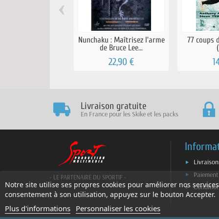
‹
Nunchaku : Maîtrisez l'arme
77 coups d
de Bruce Lee...
22,90 €
1
Livraison gratuite
En France pour les Skike et les packs
Informa
Livraison
Paiement
- LE PARTENAIRE DU SPORTIF -
Notre site utilise ses propres cookies pour améliorer nos services
Conditio
consentement à son utilisation, appuyez sur le bouton Accepter.
Plus d'informations
Personnaliser les cookies