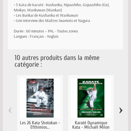
• 5 Kata de Karaté : Kushanku, Nijuushiho, Gojuushiho (Ge),
Meikyo, Wankuwan (Wankan)
• Les Bunkai de Kushanku et Wankuwan
• Une interview des Maîtres Iwamoto et Nagura
Durée : 60 minutes – PAL - Toutes zones
Langues : Français - Anglais
10 autres produits dans la même
catégorie :
‹
›
Les 26 Kata Shotokan -
Karaté Dynamique
Serge
Efthimios...
Kata - Michaël Milon
& Bu